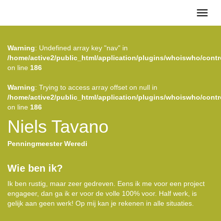
Toggl
naviga
Warning
: Undefined array key "nav" in
/home/active2/public_html/application/plugins/whoiswho/contr
on line
186
Warning
: Trying to access array offset on null in
/home/active2/public_html/application/plugins/whoiswho/contr
on line
186
Niels Tavano
Penningmeester Weredi
Wie ben ik?
Ik ben rustig, maar zeer gedreven. Eens ik me voor een project
engageer, dan ga ik er voor de volle 100% voor. Half werk, is
gelijk aan geen werk! Op mij kan je rekenen in alle situaties.