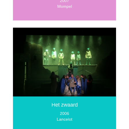
2007
Mompel
Het zwaard
2006
Lancelot