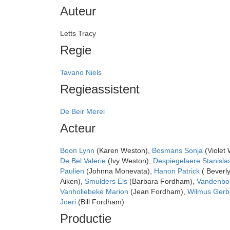
Auteur
Letts Tracy
Regie
Tavano Niels
Regieassistent
De Beir Merel
Acteur
Boon Lynn
(Karen Weston),
Bosmans Sonja
(Violet
De Bel Valerie
(Ivy Weston),
Despiegelaere Stanisla
Paulien
(Johnna Monevata),
Hanon Patrick
( Beverl
Aiken),
Smulders Els
(Barbara Fordham),
Vandenbos
Vanhollebeke Marion
(Jean Fordham),
Wilmus Gerb
Joeri
(Bill Fordham)
Productie