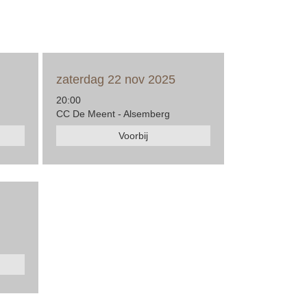
zaterdag 22 nov 2025
20:00
CC De Meent - Alsemberg
Voorbij