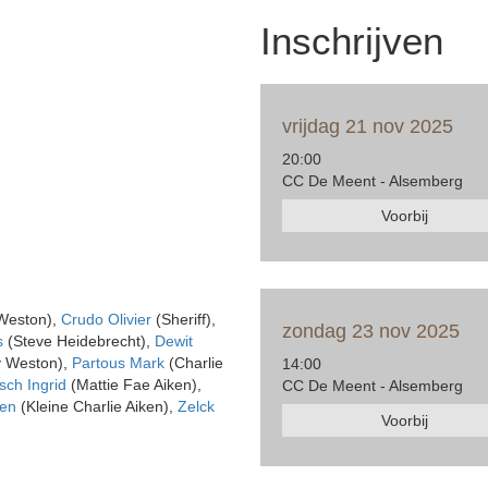
Inschrijven
vrijdag 21 nov 2025
20:00
CC De Meent - Alsemberg
Voorbij
 Weston),
Crudo Olivier
(Sheriff),
zondag 23 nov 2025
s
(Steve Heidebrecht),
Dewit
y Weston),
Partous Mark
(Charlie
14:00
ch Ingrid
(Mattie Fae Aiken),
CC De Meent - Alsemberg
en
(Kleine Charlie Aiken),
Zelck
Voorbij