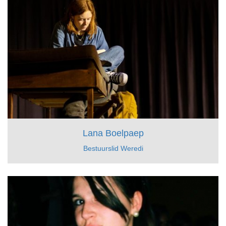
Lana Boelpaep
Bestuurslid Weredi