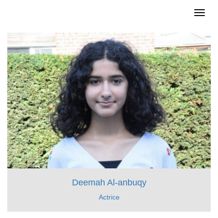
Toggl
naviga
Deemah Al-anbuqy
Actrice