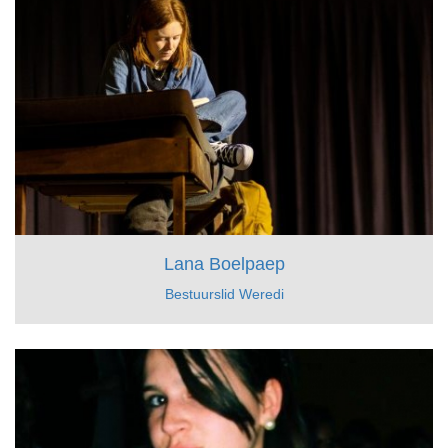
Lana Boelpaep
Bestuurslid Weredi