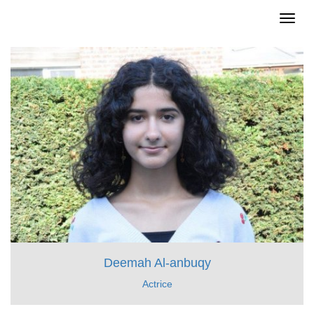
Toggl
naviga
Deemah Al-anbuqy
Actrice