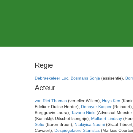
Regie
Debraekeleer Luc
,
Bosmans Sonja
(assisentie),
Bor
Acteur
van Riet Thomas
(verteller Willem),
Huys Ken
(Konin
Edelia + Duitse Herder),
Denayer Kasper
(Reinaert)
Burggravin Laura),
Tavano Niels
(Advocaat Meester
(Koninklijk Uitschot Isengrijn),
Mollaert Lindsay
(Hers
Sofie
(Baron Bruun),
Ntakiyica Naomi
(Graaf Tibeert
Cuwaert),
Despiegelaere Stanislas
(Markies Courtoi