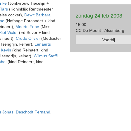
rike
(Jonkvrouw Tiecelijn +
 Tars
(Koninklijk Rentmeester
lse cocker),
Dewit Barbara
zondag 24 feb 2008
ine
(Hofpage Forcondet + kind
15:00
inaert),
Meerts Febe
(Miss
CC De Meent - Alsemberg
iet Victor
(Ed Bever + kind
einaert),
Crudo Olivier
(Mediaster
Voorbij
 Isengrijn, kelner),
Lenaerts
 Kevin
(kind Reinaert, kind
Isengrijn, kelner),
Wilmus Steffi
abel
(kind Reinaert, kind
s Jonas
,
Deschodt Fernand
,