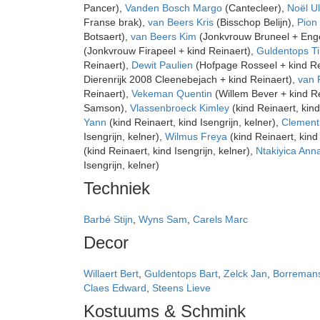
Pancer),
Vanden Bosch Margo
(Cantecleer),
Noël Ul
Franse brak),
van Beers Kris
(Bisschop Belijn),
Pion
Botsaert),
van Beers Kim
(Jonkvrouw Bruneel + Enge
(Jonkvrouw Firapeel + kind Reinaert),
Guldentops T
Reinaert),
Dewit Paulien
(Hofpage Rosseel + kind Re
Dierenrijk 2008 Cleenebejach + kind Reinaert),
van R
Reinaert),
Vekeman Quentin
(Willem Bever + kind R
Samson),
Vlassenbroeck Kimley
(kind Reinaert, kind
Yann
(kind Reinaert, kind Isengrijn, kelner),
Clement
Isengrijn, kelner),
Wilmus Freya
(kind Reinaert, kind 
(kind Reinaert, kind Isengrijn, kelner),
Ntakiyica Ann
Isengrijn, kelner)
Techniek
Barbé Stijn
,
Wyns Sam
,
Carels Marc
Decor
Willaert Bert
,
Guldentops Bart
,
Zelck Jan
,
Borreman
Claes Edward
,
Steens Lieve
Kostuums & Schmink