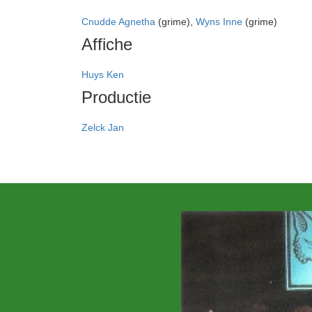
Cnudde Agnetha
(grime),
Wyns Inne
(grime)
Affiche
Huys Ken
Productie
Zelck Jan