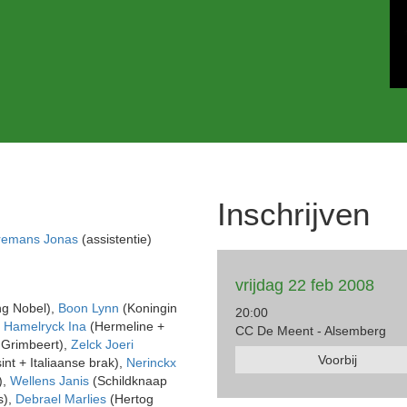
Inschrijven
remans Jonas
(assistentie)
vrijdag 22 feb 2008
g Nobel),
Boon Lynn
(Koningin
20:00
,
Hamelryck Ina
(Hermeline +
CC De Meent - Alsemberg
 Grimbeert),
Zelck Joeri
Voorbij
int + Italiaanse brak),
Nerinckx
),
Wellens Janis
(Schildknaap
s),
Debrael Marlies
(Hertog