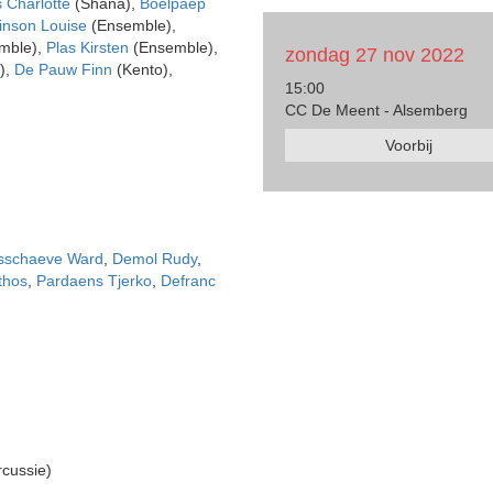
 Charlotte
(Shana),
Boelpaep
inson Louise
(Ensemble),
mble),
Plas Kirsten
(Ensemble),
zondag 27 nov 2022
),
De Pauw Finn
(Kento),
15:00
CC De Meent - Alsemberg
Voorbij
sschaeve Ward
,
Demol Rudy
,
thos
,
Pardaens Tjerko
,
Defranc
rcussie)