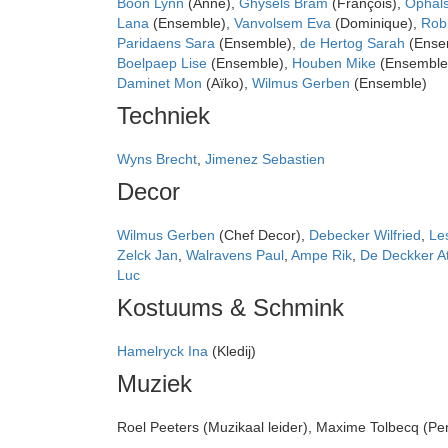
Boon Lynn
(Anne),
Ghysels Bram
(François),
Ophals
Lana
(Ensemble),
Vanvolsem Eva
(Dominique),
Rob
Paridaens Sara
(Ensemble),
de Hertog Sarah
(Ense
Boelpaep Lise
(Ensemble),
Houben Mike
(Ensemble
Daminet Mon
(Aïko),
Wilmus Gerben
(Ensemble)
Techniek
Wyns Brecht
,
Jimenez Sebastien
Decor
Wilmus Gerben
(Chef Decor),
Debecker Wilfried
,
Le
Zelck Jan
,
Walravens Paul
,
Ampe Rik
,
De Deckker A
Luc
Kostuums & Schmink
Hamelryck Ina
(Kledij)
Muziek
Roel Peeters (Muzikaal leider), Maxime Tolbecq (Pe