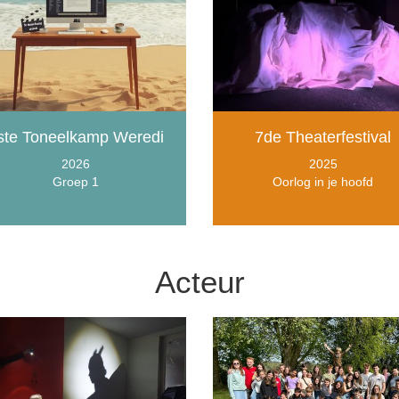
ste Toneelkamp Weredi
7de Theaterfestival
2026
2025
Groep 1
Oorlog in je hoofd
Acteur