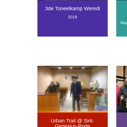
3de Toneelkamp Weredi
2018
Mag
Urban Trail @ Sint-
Genesius-Rode