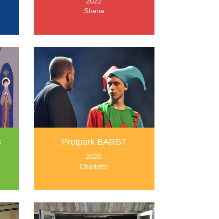
2022
Shana
s
Pretpark BARST
2020
Charlotte