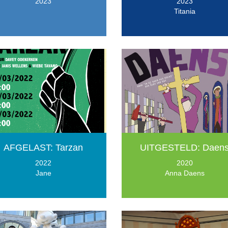
2023
2023
Titania
AFGELAST: Tarzan
UITGESTELD: Daen
2022
2020
Jane
Anna Daens