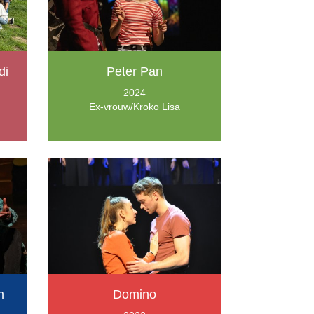
di
Peter Pan
2024
Ex-vrouw/Kroko Lisa
m
Domino