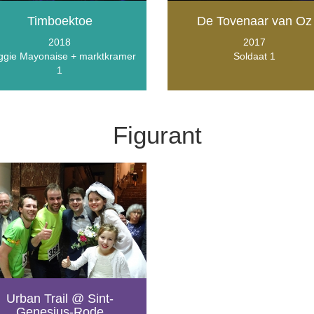
Timboektoe
De Tovenaar van Oz
2018
2017
gie Mayonaise + marktkramer
Soldaat 1
1
Figurant
Urban Trail @ Sint-
Genesius-Rode