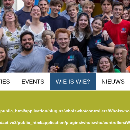
IES
EVENTS
WIE IS WIE?
NIEUWS
/public_html/application/plugins/whoiswho/controllers/Whoiswho
/active2/public_html/application/plugins/whoiswho/controllers/