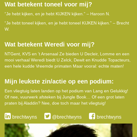
Wat betekent toneel voor mij?
“Je hebt kijken, en je hebt KIJKEN kijken.” – Haroon N.
“Je hebt toneel kijken, en je hebt toneel KIJKEN kijken.” – Brecht
W.
Wat betekent Weredi voor mij?
NTGent, KVS en ’t Arsenaal Ze bieden U Decleir, Lomme en een
mooi verhaal Weredi biedt U Zelck, Dewit en Knudde Topacteurs,
een hele kudde Vreemde primaten Maar vooral: echte maten!
Mijn leukste zin/actie op een podium:
Een vliegtuig laten landen op het podium van Lang en Gelukkig!
Of nee, vuurwerk afsteken bij Jungle Book… Of een grot laten
praten bij Aladdin? Nee, doe toch maar het vliegtuig!
brechtwyns
@brechtwyns
brechtwyns