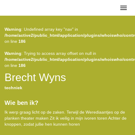
Toggl
naviga
Warning
: Undefined array key "nav" in
/home/active2/public_html/application/plugins/whoiswho/contr
on line
186
Warning
: Trying to access array offset on null in
/home/active2/public_html/application/plugins/whoiswho/contr
on line
186
Brecht Wyns
techniek
Wie ben ik?
Ik werp graag licht op de zaken. Terwijl de Werediaantjes op de
planken theater maken Zit ik veilig in mijn ivoren toren Achter de
knoppen, zodat jullie hen kunnen horen