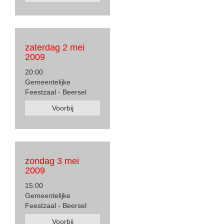
zaterdag 2 mei
2009
20:00
Gemeentelijke
Feestzaal - Beersel
Voorbij
zondag 3 mei
2009
15:00
Gemeentelijke
Feestzaal - Beersel
Voorbij