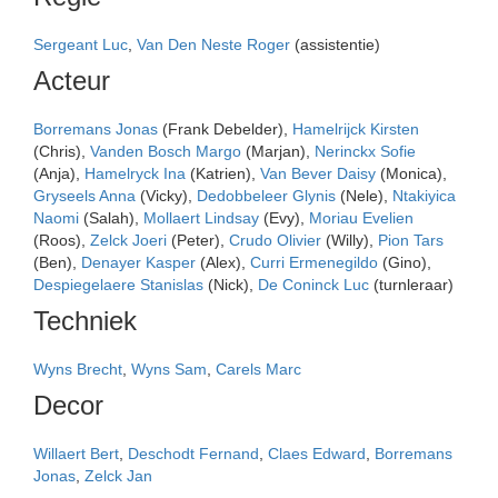
Sergeant Luc
,
Van Den Neste Roger
(assistentie)
Acteur
Borremans Jonas
(Frank Debelder),
Hamelrijck Kirsten
(Chris),
Vanden Bosch Margo
(Marjan),
Nerinckx Sofie
(Anja),
Hamelryck Ina
(Katrien),
Van Bever Daisy
(Monica),
Gryseels Anna
(Vicky),
Dedobbeleer Glynis
(Nele),
Ntakiyica
Naomi
(Salah),
Mollaert Lindsay
(Evy),
Moriau Evelien
(Roos),
Zelck Joeri
(Peter),
Crudo Olivier
(Willy),
Pion Tars
(Ben),
Denayer Kasper
(Alex),
Curri Ermenegildo
(Gino),
Despiegelaere Stanislas
(Nick),
De Coninck Luc
(turnleraar)
Techniek
Wyns Brecht
,
Wyns Sam
,
Carels Marc
Decor
Willaert Bert
,
Deschodt Fernand
,
Claes Edward
,
Borremans
Jonas
,
Zelck Jan