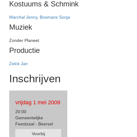
Kostuums & Schmink
Marchal Jenny
,
Bosmans Sonja
Muziek
Zonder Planeet
Productie
Zelck Jan
Inschrijven
vrijdag 1 mei 2009
20:00
Gemeentelijke
Feestzaal - Beersel
Voorbij