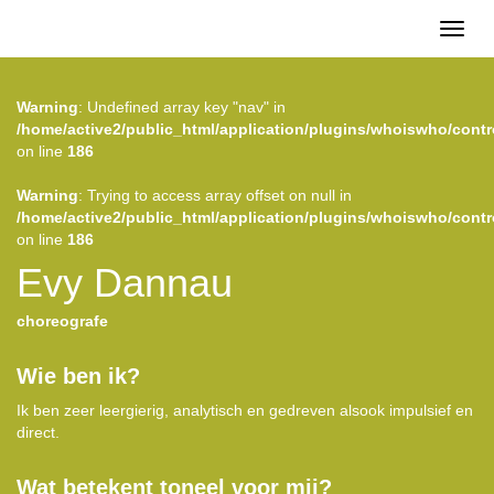
Toggl
naviga
Warning
: Undefined array key "nav" in
/home/active2/public_html/application/plugins/whoiswho/contr
on line
186
Warning
: Trying to access array offset on null in
/home/active2/public_html/application/plugins/whoiswho/contr
on line
186
Evy Dannau
choreografe
Wie ben ik?
Ik ben zeer leergierig, analytisch en gedreven alsook impulsief en
direct.
Wat betekent toneel voor mij?