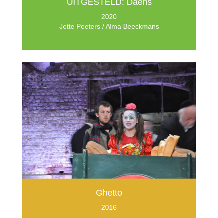
UITGESTELD: Daens
2020
Jette Peeters / Alma Beeckmans
Ghetto
2016