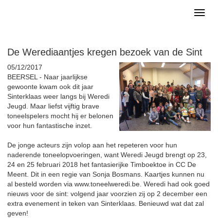
Toggl
naviga
De Werediaantjes kregen bezoek van de Sint
05/12/2017
BEERSEL -
Naar jaarlijkse
gewoonte kwam ook dit jaar
Sinterklaas weer langs bij Weredi
Jeugd. Maar liefst vijftig brave
toneelspelers mocht hij er belonen
voor hun fantastische inzet.
De jonge acteurs zijn volop aan het repeteren voor hun
naderende toneelopvoeringen, want Weredi Jeugd brengt op 23,
24 en 25 februari 2018 het fantasierijke Timboektoe in CC De
Meent. Dit in een regie van Sonja Bosmans. Kaartjes kunnen nu
al besteld worden via www.toneelweredi.be. Weredi had ook goed
nieuws voor de sint: volgend jaar voorzien zij op 2 december een
extra evenement in teken van Sinterklaas. Benieuwd wat dat zal
geven!