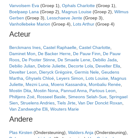
Vanvolsem Eva
(Groep 1),
Ophals Charlotte
(Groep 1),
Boelpaep Lana
(Groep 2),
Magnus Louise
(Groep 2),
Wilmus
Gerben
(Groep 3),
Lesschaeve Jente
(Groep 3),
Vanhollebeke Marion
(Groep 4),
Lots Arthur
(Groep 4)
Acteur
Berckmans Ines
,
Castel Raphaelle
,
Castel Charlotte
,
Daminet Mon
,
De Backer Herre
,
De Pauw Finn
,
De Pauw
Roos
,
De Pooter Stinne
,
De Smaele Lene
,
Debilio Jada
,
Debilio Julian
,
Debrie Juliette
,
Decorte Lola
,
Develter Ella
,
Develter Leon
,
Dieryck Grégoire
,
Germis Nele
,
Geudens
Martha
,
Ghysels Chloé
,
Leyers Simon
,
Lots Louise
,
Magnus
Juliette
,
Mezni Luna
,
Moens Kassandra
,
Monbaliu Renée
,
Mostin Dita
,
Mostin Nona
,
Pannud Anna
,
Partous Leon
,
Philtjens Zoë
,
Rosseel Basile
,
Simeons Selah-Sue
,
Springael
Sien
,
Struelens Andries
,
Tiels Jirte
,
Van Der Donckt Roxan
,
Van Zandweghe Elli
,
Wouters Marie
Andere
Plas Kirsten
(Ondersteuning),
Walders Anja
(Ondersteuning),