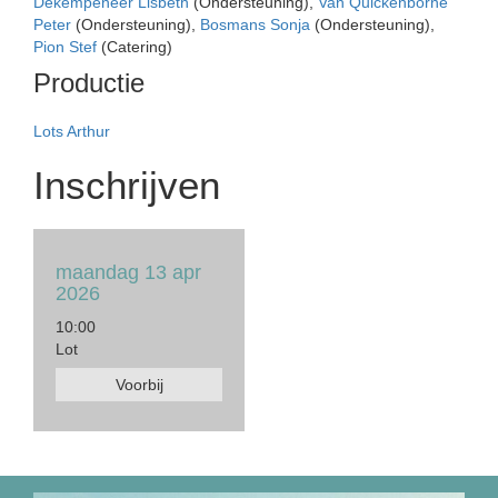
Dekempeneer Lisbeth
(Ondersteuning),
Van Quickenborne
Peter
(Ondersteuning),
Bosmans Sonja
(Ondersteuning),
Pion Stef
(Catering)
Productie
Lots Arthur
Inschrijven
maandag 13 apr
2026
10:00
Lot
Voorbij