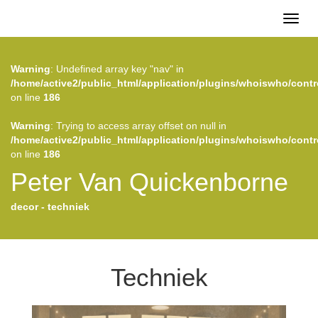
Toggl
naviga
Warning
: Undefined array key "nav" in
/home/active2/public_html/application/plugins/whoiswho/contr
on line
186
Warning
: Trying to access array offset on null in
/home/active2/public_html/application/plugins/whoiswho/contr
on line
186
Peter Van Quickenborne
decor - techniek
Techniek