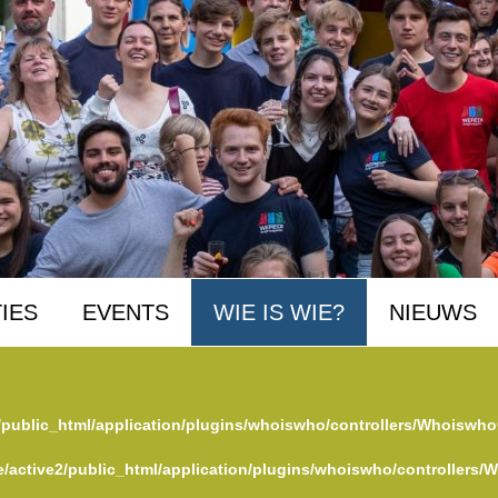
IES
EVENTS
WIE IS WIE?
NIEUWS
/public_html/application/plugins/whoiswho/controllers/Whoiswho
/active2/public_html/application/plugins/whoiswho/controllers/