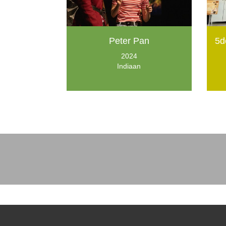
Peter Pan
5d
2024
Indiaan