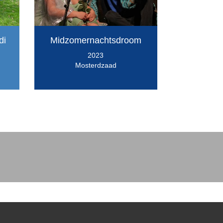
di
Midzomernachtsdroom
2023
Mosterdzaad