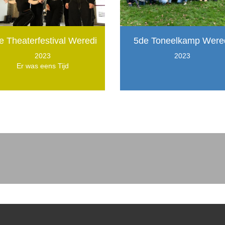
e Theaterfestival Weredi
5de Toneelkamp Were
2023
2023
Er was eens Tijd