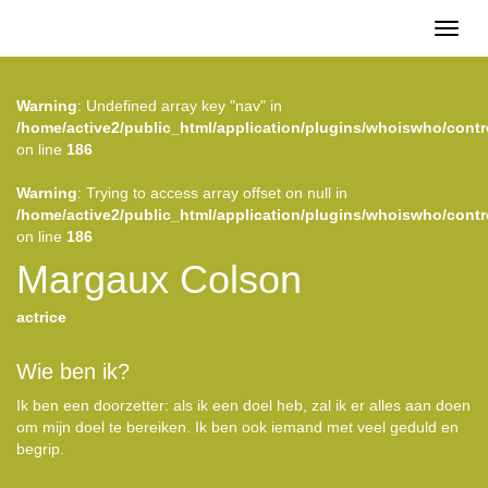
Toggl
naviga
Warning
: Undefined array key "nav" in
/home/active2/public_html/application/plugins/whoiswho/contr
on line
186
Warning
: Trying to access array offset on null in
/home/active2/public_html/application/plugins/whoiswho/contr
on line
186
Margaux Colson
actrice
Wie ben ik?
Ik ben een doorzetter: als ik een doel heb, zal ik er alles aan doen
om mijn doel te bereiken. Ik ben ook iemand met veel geduld en
begrip.