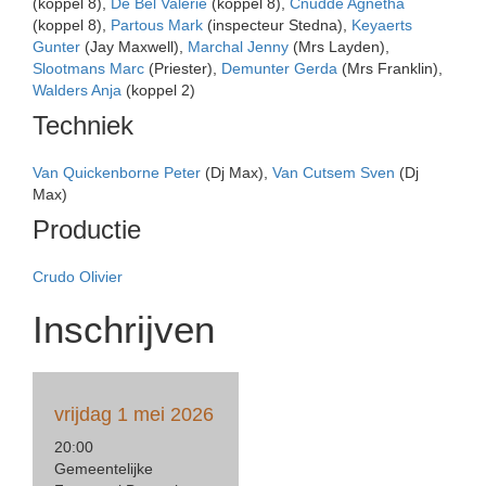
(koppel 8),
De Bel Valerie
(koppel 8),
Cnudde Agnetha
(koppel 8),
Partous Mark
(inspecteur Stedna),
Keyaerts
Gunter
(Jay Maxwell),
Marchal Jenny
(Mrs Layden),
Slootmans Marc
(Priester),
Demunter Gerda
(Mrs Franklin),
Walders Anja
(koppel 2)
Techniek
Van Quickenborne Peter
(Dj Max),
Van Cutsem Sven
(Dj
Max)
Productie
Crudo Olivier
Inschrijven
vrijdag 1 mei 2026
20:00
Gemeentelijke