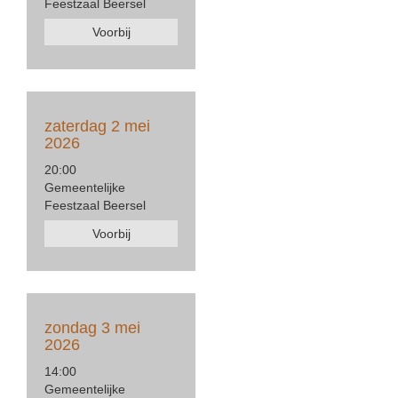
Feestzaal Beersel
Voorbij
zaterdag 2 mei
2026
20:00
Gemeentelijke
Feestzaal Beersel
Voorbij
zondag 3 mei
2026
14:00
Gemeentelijke