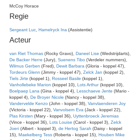
McCoy Horace
Regie
Sergeant Luc
,
Hamelryck Ina
(Assistentie)
Acteur
van Riet Thomas
(Rocky Gravo),
Daneel Lise
(Wedstrijdarts),
De Backer Herre
(Jury),
Suenens Tibo
(Verdeler nummers),
Wilmus Gerben
(Fred),
Dewit Barbara
(Gloria - koppel 47),
Tordeurs Glenn
(Jimmy - koppel 47),
Zelck Jan
(koppel 2),
Tiels Jirte
(koppel 1),
Rosseel Basile
(koppel 1),
Vanhollebeke Marion
(koppel 10),
Lots Arthur
(koppel 10),
Boelpaep Lana
(Gina - koppel 4),
Lesschaeve Jente
(Mario -
koppel 4),
De Broyer Nicole
(Nancy - koppel 38),
Vandervelde Kenzo
(John - koppel 38),
Vanvlaenderen Joy
(Victoria - koppel 22),
Vanvolsem Eva
(Jack - koppel 22),
Plas Kirsten
(Mary - koppel 36),
Uyttenbroeck Jeremias
(Vince - koppel 36),
Lots Louise
(Carol - koppel 3),
Zelck
Joeri
(Albert - koppel 3),
de Hertog Sarah
(Daisy - koppel
15),
Maekelberg Tess
(Roberta - koppel 15),
Houben Mike