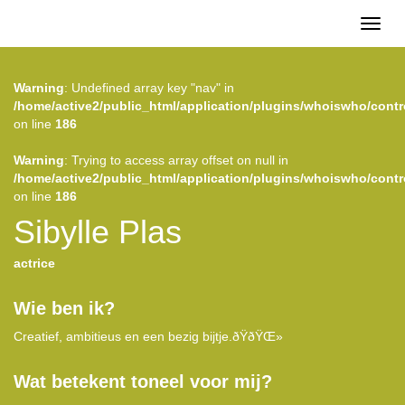
Toggl
naviga
Warning
: Undefined array key "nav" in
/home/active2/public_html/application/plugins/whoiswho/contr
on line
186
Warning
: Trying to access array offset on null in
/home/active2/public_html/application/plugins/whoiswho/contr
on line
186
Sibylle Plas
actrice
Wie ben ik?
Creatief, ambitieus en een bezig bijtje.ðŸðŸŒ»
Wat betekent toneel voor mij?