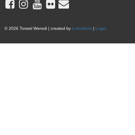
© 2026 Toneel Weredi | created by
Lotsofdots
|
Login