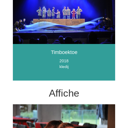
Timboektoe
2018
kledij
Affiche