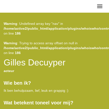
Toggl
naviga
Warning
: Undefined array key "nav" in
/home/active2/public_html/application/plugins/whoiswho/contr
on line
186
Warning
: Trying to access array offset on null in
/home/active2/public_html/application/plugins/whoiswho/contr
on line
186
Gilles Decuyper
acteur
Wie ben ik?
Ik ben behulpzaam, lief, leuk en grappig :)
Wat betekent toneel voor mij?