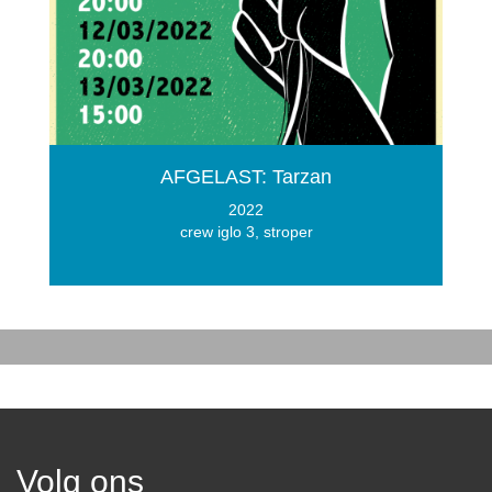
AFGELAST: Tarzan
2022
crew iglo 3, stroper
Volg ons