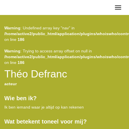
Toggl
naviga
Warning
: Undefined array key "nav" in
/home/active2/public_html/application/plugins/whoiswho/contr
on line
186
Warning
: Trying to access array offset on null in
/home/active2/public_html/application/plugins/whoiswho/contr
on line
186
Théo Defranc
acteur
Wie ben ik?
Ik ben iemand waar je altijd op kan rekenen
Wat betekent toneel voor mij?