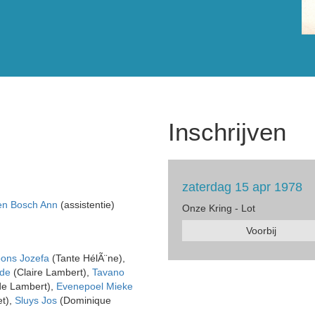
Inschrijven
zaterdag 15 apr 1978
en Bosch Ann
(assistentie)
Onze Kring - Lot
Voorbij
oons Jozefa
(Tante HélÃ¨ne),
lde
(Claire Lambert),
Tavano
de Lambert),
Evenepoel Mieke
et),
Sluys Jos
(Dominique