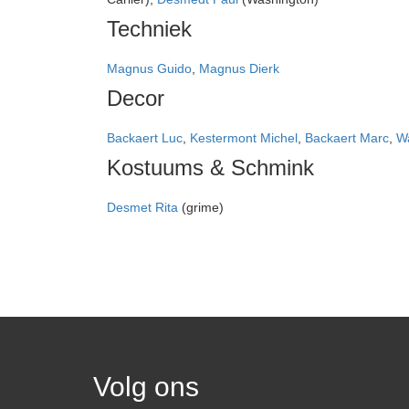
Techniek
Magnus Guido
,
Magnus Dierk
Decor
Backaert Luc
,
Kestermont Michel
,
Backaert Marc
,
Wa
Kostuums & Schmink
Desmet Rita
(grime)
Volg ons