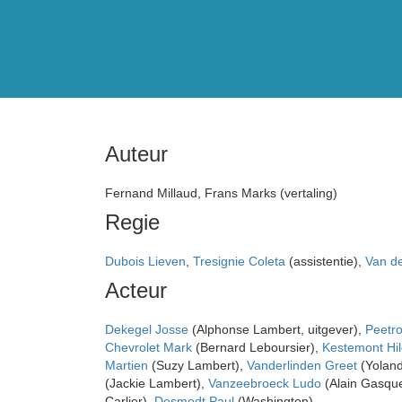
Auteur
Fernand Millaud, Frans Marks (vertaling)
Regie
Dubois Lieven
,
Tresignie Coleta
(assistentie),
Van d
Acteur
Dekegel Josse
(Alphonse Lambert, uitgever),
Peetr
Chevrolet Mark
(Bernard Leboursier),
Kestemont Hi
Martien
(Suzy Lambert),
Vanderlinden Greet
(Yolan
(Jackie Lambert),
Vanzeebroeck Ludo
(Alain Gasqu
Carlier),
Desmedt Paul
(Washington)