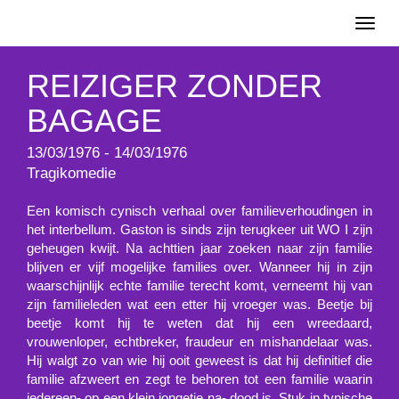
Toggl
naviga
REIZIGER ZONDER
BAGAGE
13/03/1976 - 14/03/1976
Tragikomedie
Een komisch cynisch verhaal over familieverhoudingen in
het interbellum. Gaston is sinds zijn terugkeer uit WO I zijn
geheugen kwijt. Na achttien jaar zoeken naar zijn familie
blijven er vijf mogelijke families over. Wanneer hij in zijn
waarschijnlijk echte familie terecht komt, verneemt hij van
zijn familieleden wat een etter hij vroeger was. Beetje bij
beetje komt hij te weten dat hij een wreedaard,
vrouwenloper, echtbreker, fraudeur en mishandelaar was.
Hij walgt zo van wie hij ooit geweest is dat hij definitief die
familie afzweert en zegt te behoren tot een familie waarin
iedereen- op een klein jongetje na- dood is. Stuk in typische