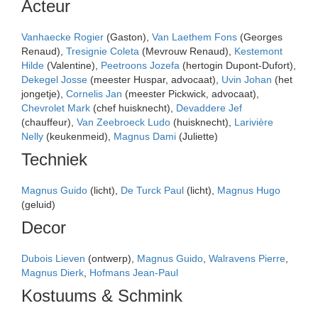
Acteur
Vanhaecke Rogier
(Gaston),
Van Laethem Fons
(Georges
Renaud),
Tresignie Coleta
(Mevrouw Renaud),
Kestemont
Hilde
(Valentine),
Peetroons Jozefa
(hertogin Dupont-Dufort),
Dekegel Josse
(meester Huspar, advocaat),
Uvin Johan
(het
jongetje),
Cornelis Jan
(meester Pickwick, advocaat),
Chevrolet Mark
(chef huisknecht),
Devaddere Jef
(chauffeur),
Van Zeebroeck Ludo
(huisknecht),
Larivière
Nelly
(keukenmeid),
Magnus Dami
(Juliette)
Techniek
Magnus Guido
(licht),
De Turck Paul
(licht),
Magnus Hugo
(geluid)
Decor
Dubois Lieven
(ontwerp),
Magnus Guido
,
Walravens Pierre
,
Magnus Dierk
,
Hofmans Jean-Paul
Kostuums & Schmink