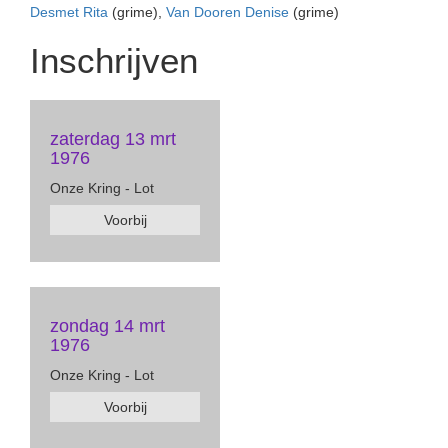
Desmet Rita
(grime),
Van Dooren Denise
(grime)
Inschrijven
zaterdag 13 mrt
1976
Onze Kring - Lot
Voorbij
zondag 14 mrt
1976
Onze Kring - Lot
Voorbij