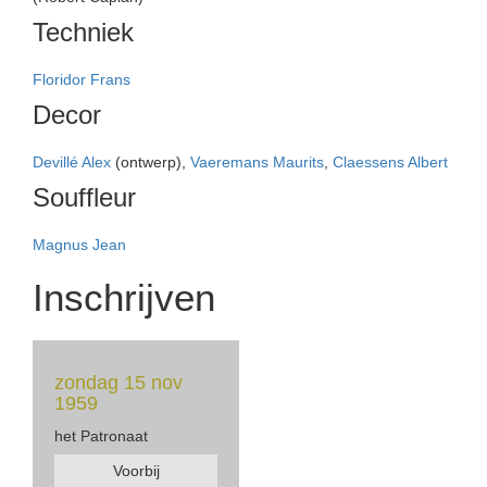
Techniek
Floridor Frans
Decor
Devillé Alex
(ontwerp),
Vaeremans Maurits
,
Claessens Albert
Souffleur
Magnus Jean
Inschrijven
zondag 15 nov
1959
het Patronaat
Voorbij