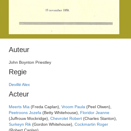
Auteur
John Boynton Priestley
Regie
Devillé Alex
Acteur
Meerts Mia
(Freda Caplan),
Vroom Paula
(Peel Olwen),
Peetroons Jozefa
(Betty Whitehouse),
Floridor Jeanne
(Juffrouw Mockridge),
Chevrolet Robert
(Charles Stanton),
Surkeyn Rik
(Gordon Whitehouse),
Cockmartin Roger
(Robert Caplan)