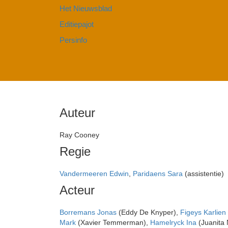
Het Nieuwsblad
Editiepajot
Persinfo
Auteur
Ray Cooney
Regie
Vandermeeren Edwin
,
Paridaens Sara
(assistentie)
Acteur
Borremans Jonas
(Eddy De Knyper),
Figeys Karlien
Mark
(Xavier Temmerman),
Hamelryck Ina
(Juanita