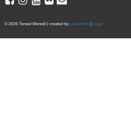
© 2026 Toneel Weredi | created by
Lotsofdots
|
Login