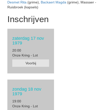
Desmet Rita
(grime),
Backaert Magda
(grime), Massaer -
Ruisbroek (kapsels)
Inschrijven
zaterdag 17 nov
1979
20:00
Onze Kring - Lot
Voorbij
zondag 18 nov
1979
19:00
Onze Kring - Lot