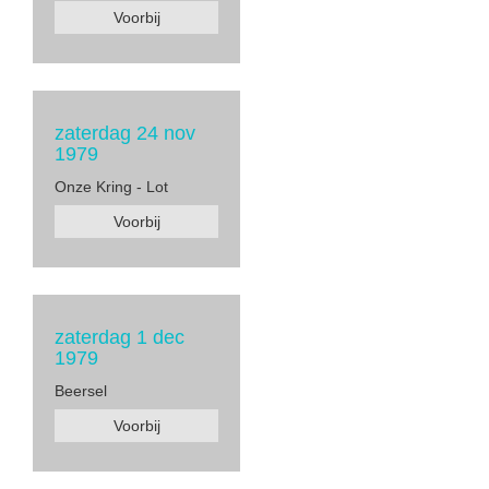
Voorbij
zaterdag 24 nov
1979
Onze Kring - Lot
Voorbij
zaterdag 1 dec
1979
Beersel
Voorbij