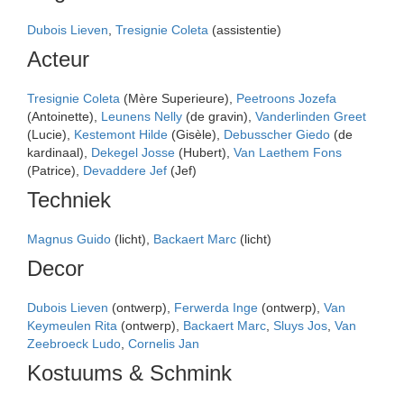
Dubois Lieven
,
Tresignie Coleta
(assistentie)
Acteur
Tresignie Coleta
(Mère Superieure),
Peetroons Jozefa
(Antoinette),
Leunens Nelly
(de gravin),
Vanderlinden Greet
(Lucie),
Kestemont Hilde
(Gisèle),
Debusscher Giedo
(de
kardinaal),
Dekegel Josse
(Hubert),
Van Laethem Fons
(Patrice),
Devaddere Jef
(Jef)
Techniek
Magnus Guido
(licht),
Backaert Marc
(licht)
Decor
Dubois Lieven
(ontwerp),
Ferwerda Inge
(ontwerp),
Van
Keymeulen Rita
(ontwerp),
Backaert Marc
,
Sluys Jos
,
Van
Zeebroeck Ludo
,
Cornelis Jan
Kostuums & Schmink